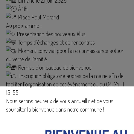
Dimanche 21 juin 2026
À 11h
Place Paul Morand
Au programme :
Présentation des nouveaux élus
Temps d’échanges et de rencontres
Moment convivial pour faire connaissance autour
du verre de l’amitié
Remise d’un cadeau de bienvenue
Inscription obligatoire auprès de la mairie afin de
faciliter l’organisation de cet événement ou au 04-74-11-
15-55
Nous serons heureux de vous accueillir et de vous
souhaiter la bienvenue dans notre commune !