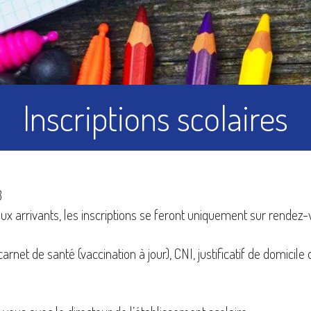
charte
publ
Inscriptions scolaires
Risques naturels et
Transp
technologiques
3
ux arrivants, les inscriptions se feront uniquement sur rendez-
arnet de santé (vaccination à jour), CNI, justificatif de domicile
Numéros et liens
utiles