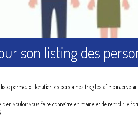
charte
publ
ur son listing des pers
Risques naturels et
Transp
technologiques
liste permet d’identifier les personnes fragiles afin d’interven
 bien vouloir vous faire connaître en mairie et de remplir le for
5
Numéros et liens
utiles