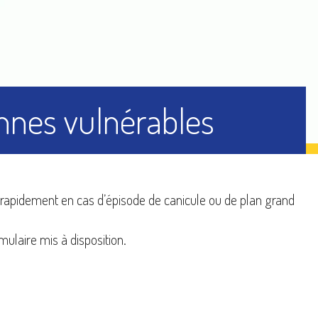
ics
Inscriptions
onnes vulnérables
orts
Gestion des déchets
ir rapidement en cas d’épisode de canicule ou de plan grand
mulaire mis à disposition.