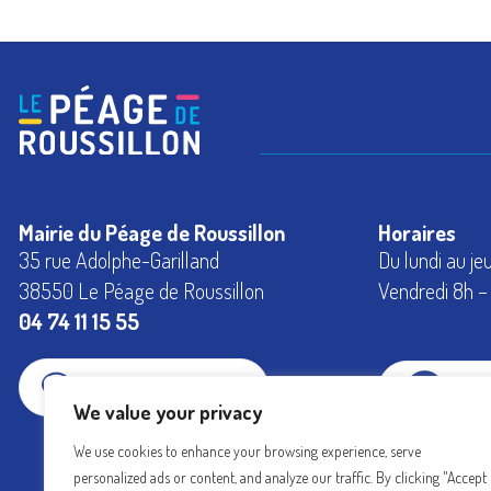
Mairie du Péage de Roussillon
Horaires
35 rue Adolphe-Garilland
Du lundi au je
38550 Le Péage de Roussillon
Vendredi 8h – 
04 74 11 15 55
CONTACTEZ-NOUS
FAC
We value your privacy
We use cookies to enhance your browsing experience, serve
INS
personalized ads or content, and analyze our traffic. By clicking "Accept