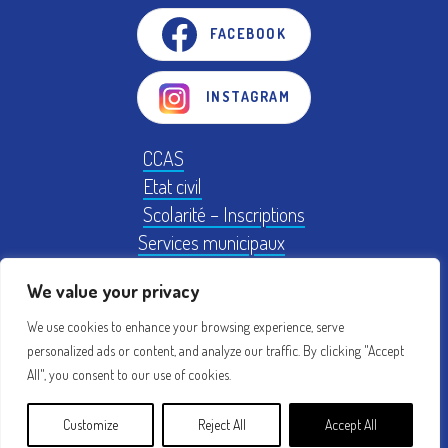
FACEBOOK
INSTAGRAM
CCAS
Etat civil
Scolarité – Inscriptions
Services municipaux
Logement
We value your privacy
Plan Local d'Urbanisme
We use cookies to enhance your browsing experience, serve
personalized ads or content, and analyze our traffic. By clicking "Accept
Mentions légales
Conseil municipal
All", you consent to our use of cookies.
Création : acti
Customize
Reject All
Accept All