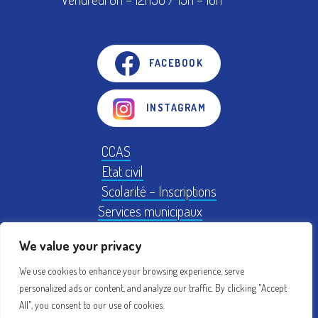
FACEBOOK
INSTAGRAM
CCAS
Etat civil
Scolarité – Inscriptions
Services municipaux
Logement
We value your privacy
Plan Local d'Urbanisme
We use cookies to enhance your browsing experience, serve
personalized ads or content, and analyze our traffic. By clicking "Accept
Mentions légales
Conseil municipal
All", you consent to our use of cookies.