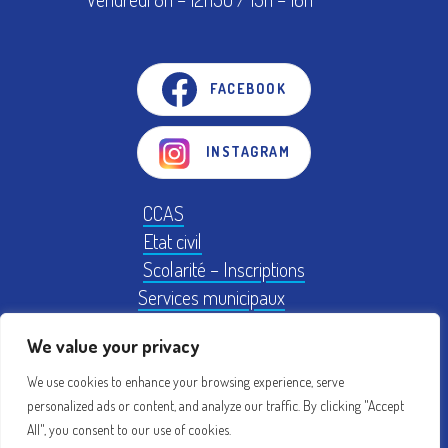
FACEBOOK
INSTAGRAM
CCAS
Etat civil
Scolarité – Inscriptions
Services municipaux
Logement
We value your privacy
Plan Local d'Urbanisme
We use cookies to enhance your browsing experience, serve
personalized ads or content, and analyze our traffic. By clicking "Accept
Mentions légales
Conseil municipal
All", you consent to our use of cookies.