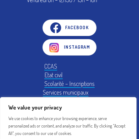
FACEBOOK
INSTAGRAM
CCAS
Etat civil
Scolarité – Inscriptions
Services municipaux
Logement
We value your privacy
Plan Local d'Urbanisme
We use cookies to enhance your browsing experience, serve
personalized ads or content, and analyze our traffic. By clicking "Accept
Mentions légales
Conseil municipal
All", you consent to our use of cookies.