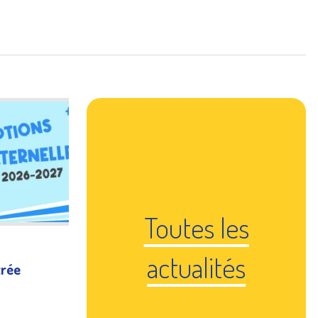
ics
Inscriptions
orts
Gestion des déchets
Toutes les
actualités
trée