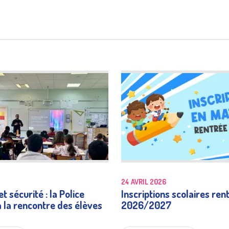
charte
publ
Risques naturels et
Transp
technologiques
24 AVRIL 2026
Numéros et liens
t sécurité : la Police
Inscriptions scolaires ren
à la rencontre des élèves
2026/2027
utiles