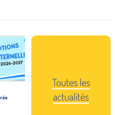
ics
Inscriptions
orts
Gestion des déchets
Toutes les
actualités
trée