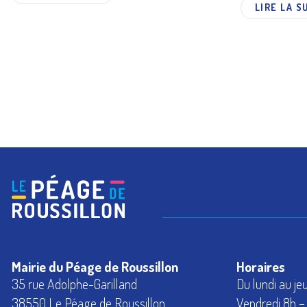
LIRE LA S
Mairie du Péage de Roussillon
Horaires
35 rue Adolphe-Garilland
Du lundi au je
38550 Le Péage de Roussillon
Vendredi 8h – 