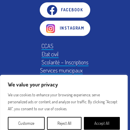
FACEBOOK
INSTAGRAM
CCAS
Etat civil
Scolarité – Inscriptions
Services municipaux
Logement
We value your privacy
Plan Local d'Urbanisme
We use cookies to enhance your browsing experience, serve
personalized ads or content, and analyze our traffic. By clicking "Accept
Mentions légales
Conseil municipal
All", you consent to our use of cookies.
Création : acti
Customize
Reject All
Accept All