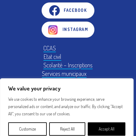
FACEBOOK
INSTAGRAM
CCAS
Etat civil
Scolarité – Inscriptions
Services municipaux
Logement
We value your privacy
Plan Local d'Urbanisme
We use cookies to enhance your browsing experience, serve
personalized ads or content, and analyze our traffic. By clicking "Accept
Mentions légales
Conseil municipal
All", you consent to our use of cookies.
Création : acti
Customize
Reject All
Accept All