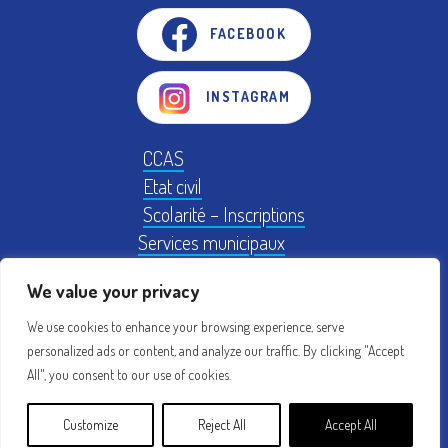
FACEBOOK
INSTAGRAM
CCAS
Etat civil
Scolarité – Inscriptions
Services municipaux
Logement
We value your privacy
Plan Local d'Urbanisme
We use cookies to enhance your browsing experience, serve
personalized ads or content, and analyze our traffic. By clicking "Accept
Mentions légales
Conseil municipal
All", you consent to our use of cookies.
Création : acti
Customize
Reject All
Accept All