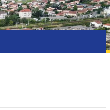
ics
Inscriptions
orts
Gestion des déchets