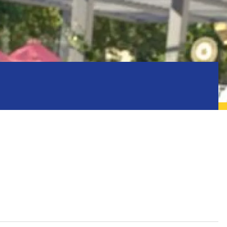
ics
Inscriptions
orts
Gestion des déchets