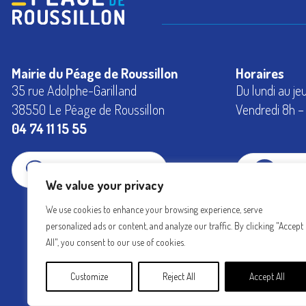
Mairie du Péage de Roussillon
Horaires
35 rue Adolphe-Garilland
Du lundi au je
38550 Le Péage de Roussillon
Vendredi 8h – 
04 74 11 15 55
CONTACTEZ-NOUS
FAC
We value your privacy
We use cookies to enhance your browsing experience, serve
INS
personalized ads or content, and analyze our traffic. By clicking "Accept
All", you consent to our use of cookies.
Customize
Reject All
Accept All