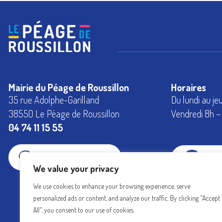
Mairie du Péage de Roussillon
Horaires
35 rue Adolphe-Garilland
Du lundi au je
38550 Le Péage de Roussillon
Vendredi 8h – 
04 74 11 15 55
CONTACTEZ-NOUS
FAC
We value your privacy
We use cookies to enhance your browsing experience, serve
INS
personalized ads or content, and analyze our traffic. By clicking "Accept
All", you consent to our use of cookies.