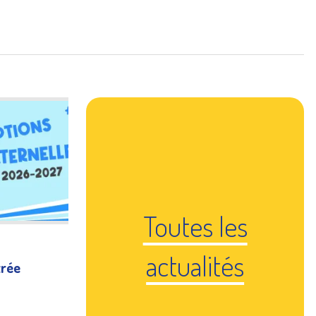
ics
Inscriptions
orts
Gestion des déchets
Toutes les
actualités
trée