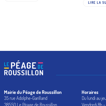
LIRE LA S
Mairie du Péage de Roussillon
Horaires
35 rue Adolphe-Garilland
Du lundi au je
38550 Le Péage de Roussillon
Vendredi 8h – 