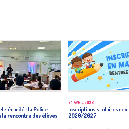
charte
publ
Risques naturels et
Transp
technologiques
24 AVRIL 2026
Numéros et liens
t sécurité : la Police
Inscriptions scolaires ren
à la rencontre des élèves
2026/2027
utiles