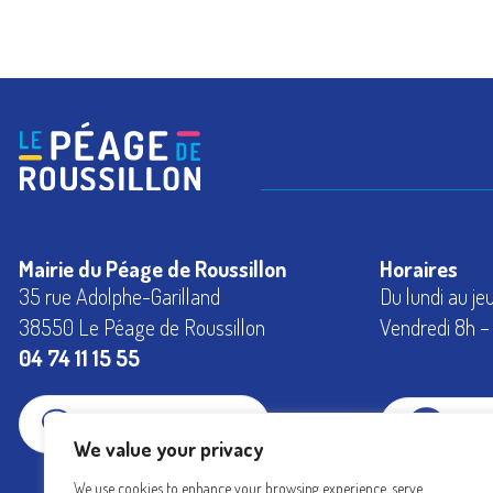
Mairie du Péage de Roussillon
Horaires
35 rue Adolphe-Garilland
Du lundi au je
38550 Le Péage de Roussillon
Vendredi 8h – 
04 74 11 15 55
CONTACTEZ-NOUS
FAC
We value your privacy
We use cookies to enhance your browsing experience, serve