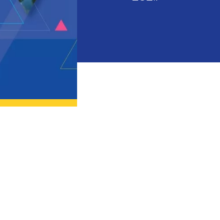
charte
publ
Risques naturels et
Transp
technologiques
Numéros et liens
utiles