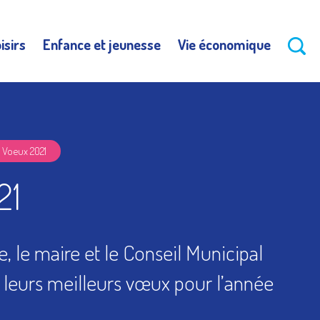
isirs
Enfance et jeunesse
Vie économique
issions
Voeux 2021
 sportifs
ions
 ans
ché
Portail Famille 3-11 ans
Services municipaux
Etat civil
Sports
pales
21
 le maire et le Conseil Municipal
 leurs meilleurs vœux pour l’année
t marchés
Scolarité –
de salle
Famille
hèque
Urbanisme et Travaux
tec